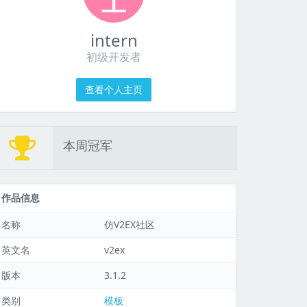
intern
初级开发者
查看个人主页
本周冠军
作品信息
名称
仿V2EX社区
英文名
v2ex
版本
3.1.2
类别
模板