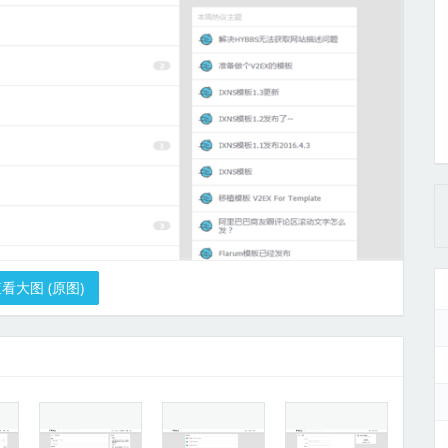
看大图 (原图)