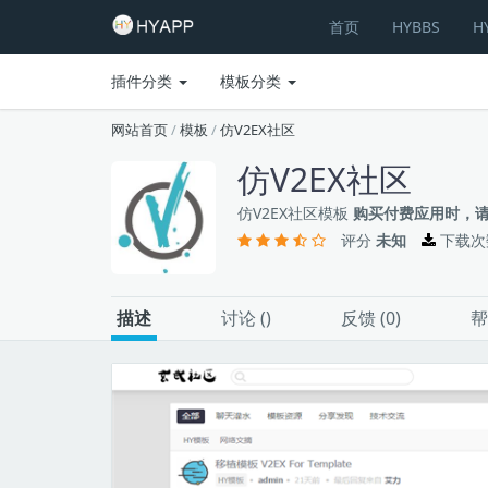
首页
HYBBS
H
插件分类
模板分类
网站首页
/
模板
/
仿V2EX社区
仿V2EX社区
仿V2EX社区模板
购买付费应用时，
评分
未知
下载次
描述
讨论 (
)
反馈 (0)
帮