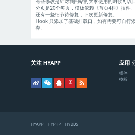
有些修改是针对我的站的大家使用的时候可以
分页是20个每页，模板依赖《首页4栏》插件
还有一些细节待修复，下次更新修复。
Hook 只添加了基础挂载口，如有需要可自行
弃。
关注 HYAPP
应用
插件
模板
HYAPP
HYPHP
HYBBS