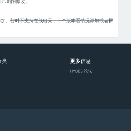
自己斟酌修改。
。
添加。
暂时不支持在线聊天，下个版本看情况添加或者摒
分类
更多
信息
HYBBS 论坛