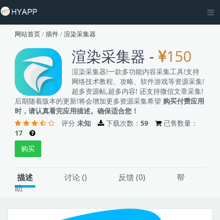
网站首页
/
插件
/
渲染采集器
渲染采集器 -
150
渲染采集器!一款多功能内容采集工具!支持
网络技术教程、攻略、软件游戏等资源采集!
超多资源帖,超多内容! 还支持微信文章采集!
后期随着版本的更新!将会增加更多资源采集希望
购买付费应用
时，请认真看完应用描述。确保适合您！
评分
未知
下载次数：
59
已售数量：
17
购买
描述
讨论 (
)
反馈 (0)
帮
助