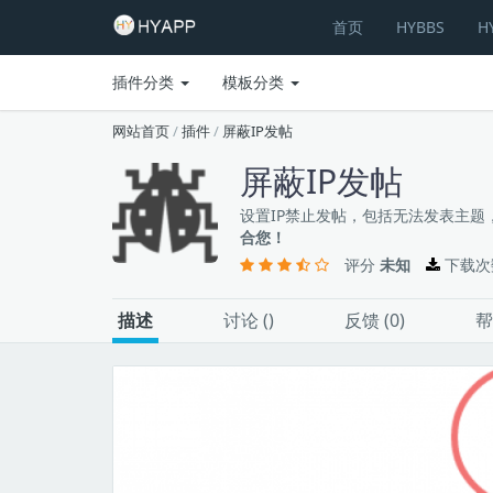
首页
HYBBS
H
插件分类
模板分类
网站首页
/
插件
/
屏蔽IP发帖
屏蔽IP发帖
设置IP禁止发帖，包括无法发表主
合您！
评分
未知
下载次
描述
讨论 (
)
反馈 (0)
帮