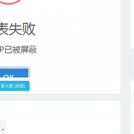
看大图 (原图)