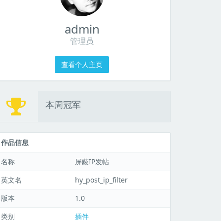
admin
管理员
查看个人主页
本周冠军
作品信息
名称
屏蔽IP发帖
英文名
hy_post_ip_filter
版本
1.0
类别
插件