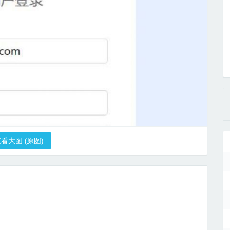
看大图 (原图)