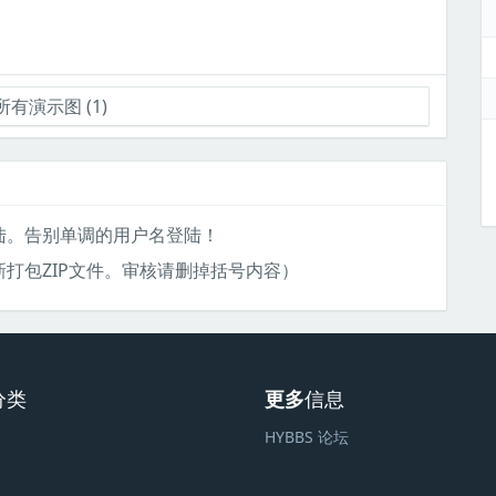
有演示图 (1)
陆。告别单调的用户名登陆！
打包ZIP文件。审核请删掉括号内容）
分类
更多
信息
HYBBS 论坛