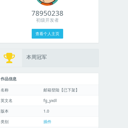
78950238
初级开发者
查看个人主页
本周冠军
作品信息
名称
邮箱登陆【已下架】
英文名
fg_yxdl
版本
1.0
类别
插件